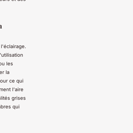
n
l'éclairage.
tilisation
ou les
r la
pour ce qui
ment l'aire
lités grises
mbres qui