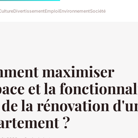
Culture
Divertissement
Emploi
Environnement
Société
ment maximiser
pace et la fonctionnal
 de la rénovation d'u
artement ?