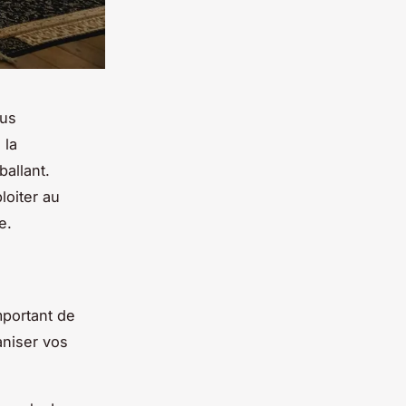
ous
 la
allant.
loiter au
ée.
important de
aniser vos