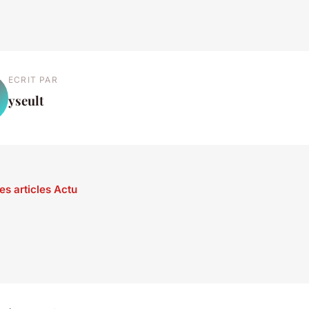
ECRIT PAR
yseult
es articles Actu