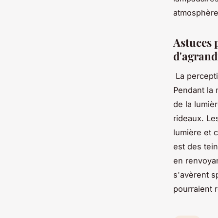
atmosphères
Astuces p
d'agrandi
La percepti
Pendant la 
de la lumiè
rideaux. Le
lumière et 
est des tein
en renvoyan
s'avèrent s
pourraient r