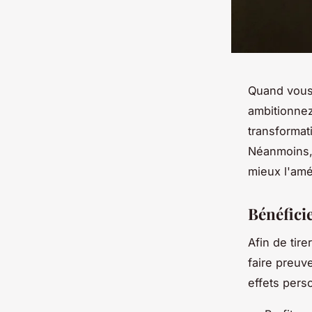
Quand vous 
ambitionnez
transformat
Néanmoins, 
mieux l'amé
Bénéfici
Afin de tire
faire preuv
effets pers