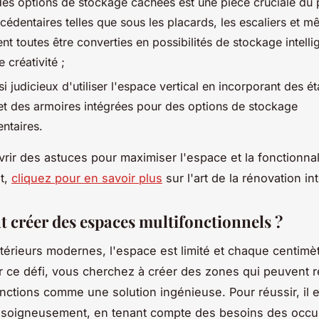
 des options de stockage cachées est une pièce cruciale du 
cédentaires telles que sous les placards, les escaliers et m
ent toutes être converties en possibilités de stockage intell
 créativité ;
ssi judicieux d'utiliser l'espace vertical en incorporant des é
et des armoires intégrées pour des options de stockage
ntaires.
rir des astuces pour maximiser l'espace et la fonctionnal
t,
cliquez pour en savoir plus
sur l'art de la rénovation in
créer des espaces multifonctionnels ?
térieurs modernes, l'espace est limité et chaque centimè
r ce défi, vous cherchez à créer des zones qui peuvent r
onctions comme une solution ingénieuse. Pour réussir, il e
r soigneusement, en tenant compte des besoins des occu