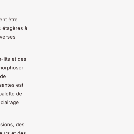
ent être
s étagères à
iverses
lits et des
amorphoser
 de
isantes est
palette de
éclairage
nsions, des
eurs et des