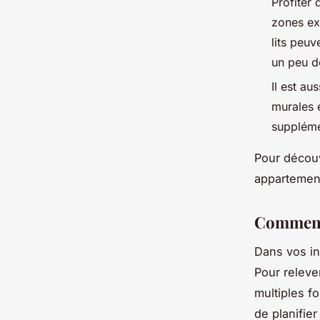
Profiter
zones ex
lits peuv
un peu de
Il est au
murales 
suppléme
Pour découv
appartemen
Comment 
Dans vos in
Pour releve
multiples f
de planifie