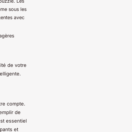
puzzle. Les
ême sous les
igentes avec
tagères
ité de votre
telligente.
tre compte.
emplir de
st essentiel
pants et