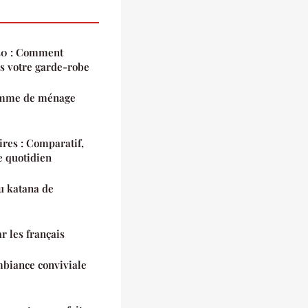
 40 : Comment
ns votre garde-robe
 femme de ménage
ires : Comparatif,
e quotidien
du katana de
ar les français
biance conviviale