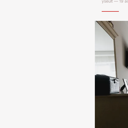
yseult — 19 a