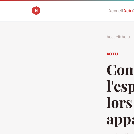
Accueil
Actu
Accueil
›
Actu
ACTU
Com
l'es
lors
app