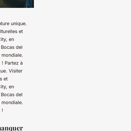
ture unique.
turelles et
ity, en
e Bocas del
n mondiale.
! Partez à
e. Visiter
s et
ity, en
e Bocas del
n mondiale.
 !
 manquer