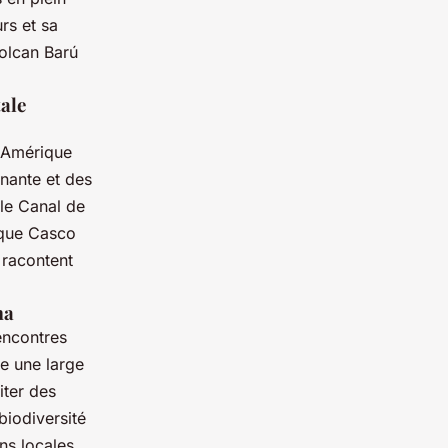
rs et sa
olcan Barú
tale
l'Amérique
nante et des
le Canal de
 que Casco
i racontent
ma
encontres
e une large
ter des
biodiversité
ns locales