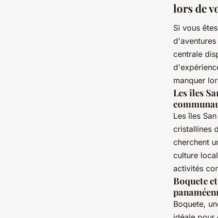
lors de v
Si vous êtes
d'aventures
centrale di
d'expérience
manquer lor
Les îles Sa
communaut
Les îles San
cristallines
cherchent un
culture loca
activités co
Boquete et
panaméen
Boquete, une
idéale pour 