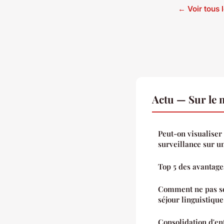
← Voir tous l
Actu — Sur le 
Peut-on visualiser
surveillance sur u
Top 5 des avantages
Comment ne pas se 
séjour linguistiqu
Consolidation d'e