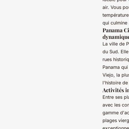
air. Vous po
température
qui culmine 
Panama City
dynamiqu
La ville de 
du Sud. Ell
rues histor
Panama qui 
Viejo, la pl
l'histoire de 
Activités
Entre ses p
avec les co
gamme d'act
plages vierg
exceptionnel