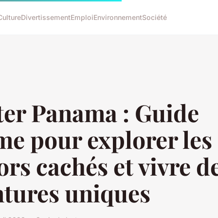
Culture
Divertissement
Emploi
Environnement
Société
ter Panama : Guide
me pour explorer les
ors cachés et vivre d
ntures uniques