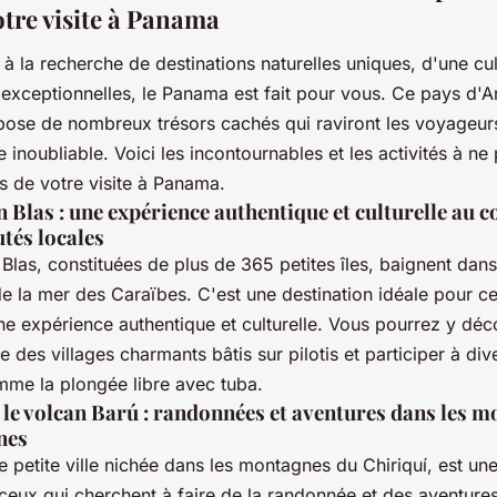
otre visite à Panama
 à la recherche de destinations naturelles uniques, d'une cul
 exceptionnelles, le Panama est fait pour vous. Ce pays d'
spose de nombreux trésors cachés qui raviront les voyageur
 inoubliable. Voici les incontournables et les activités à ne
s de votre visite à Panama.
n Blas : une expérience authentique et culturelle au c
és locales
 Blas, constituées de plus de 365 petites îles, baignent dan
 de la mer des Caraïbes. C'est une destination idéale pour c
e expérience authentique et culturelle. Vous pourrez y déco
le des villages charmants bâtis sur pilotis et participer à div
mme la plongée libre avec tuba.
 le volcan Barú : randonnées et aventures dans les 
nes
 petite ville nichée dans les montagnes du Chiriquí, est une
ceux qui cherchent à faire de la randonnée et des aventures