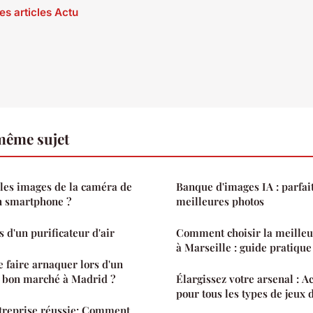
es articles Actu
même sujet
 les images de la caméra de
Banque d'images IA : parfai
n smartphone ?
meilleures photos
 d'un purificateur d'air
Comment choisir la meille
à Marseille : guide pratique
faire arnaquer lors d'un
e bon marché à Madrid ?
Élargissez votre arsenal : A
pour tous les types de jeux 
ntreprise réussie: Comment