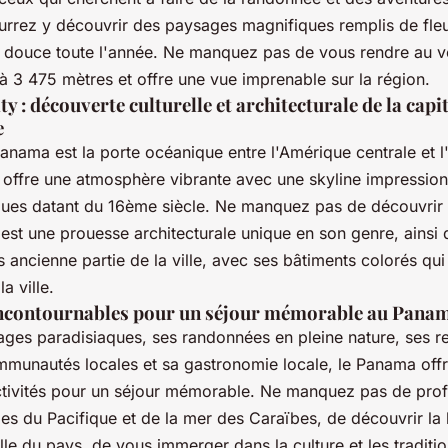
urrez y découvrir des paysages magnifiques remplis de fleu
 douce toute l'année. Ne manquez pas de vous rendre au v
à 3 475 mètres et offre une vue imprenable sur la région.
 : découverte culturelle et architecturale de la capi
e
Panama est la porte océanique entre l'Amérique centrale et 
e offre une atmosphère vibrante avec une skyline impression
iques datant du 16ème siècle. Ne manquez pas de découvrir 
est une prouesse architecturale unique en son genre, ainsi
us ancienne partie de la ville, avec ses bâtiments colorés qu
la ville.
 incontournables pour un séjour mémorable au Pana
lages paradisiaques, ses randonnées en pleine nature, ses r
mmunautés locales et sa gastronomie locale, le Panama offr
ivités pour un séjour mémorable. Ne manquez pas de profi
es du Pacifique et de la mer des Caraïbes, de découvrir la 
le du pays, de vous immerger dans la culture et les traditio