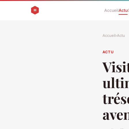
Accueil
Actu
Accueil
›
Actu
ACTU
Visi
ulti
trés
ave