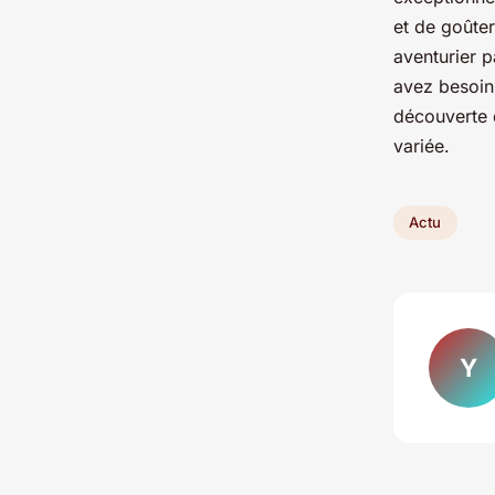
et de goûte
aventurier 
avez besoin 
découverte d
variée.
Actu
Y