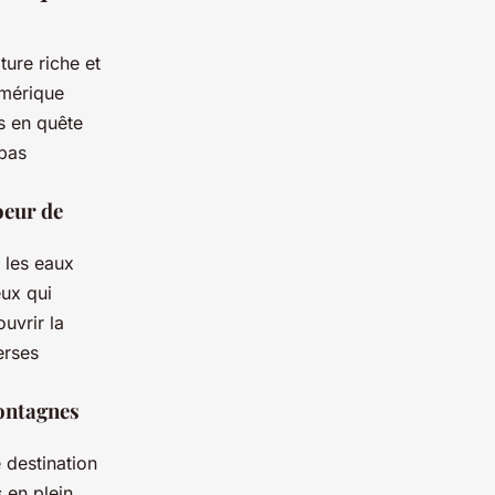
ture riche et
Amérique
s en quête
 pas
oeur de
s les eaux
eux qui
uvrir la
erses
montagnes
 destination
 en plein