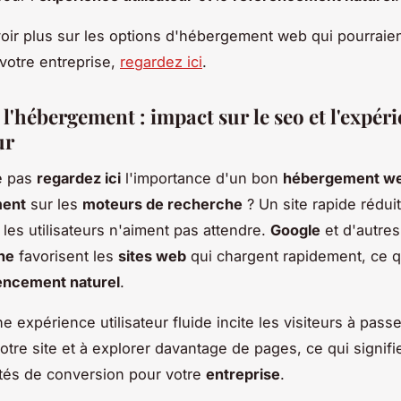
oir plus sur les options d'hébergement web qui pourraien
votre entreprise,
regardez ici
.
l'hébergement : impact sur le seo et l'expér
ur
e pas
regardez ici
l'importance d'un bon
hébergement w
ment
sur les
moteurs de recherche
? Un site rapide rédui
r les utilisateurs n'aiment pas attendre.
Google
et d'autre
he
favorisent les
sites web
qui chargent rapidement, ce q
encement naturel
.
e expérience utilisateur fluide incite les visiteurs à pass
otre site et à explorer davantage de pages, ce qui signifi
tés de conversion pour votre
entreprise
.