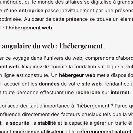
numérique, où le monde des affaires se digitalise à grands
e d'une
entreprise
passe inévitablement par une présenc
 optimisée. Au cœur de cette présence se trouve un élém
: l'
hébergement web
.
e angulaire du web : l'hébergement
er ce voyage dans l'univers du web, comprenons d'abord
ent web
. Imaginez-le comme la fondation sur laquelle vo
 ligne est construite. Un
hébergeur web
met à dispositi
i accueillent les
données
de votre
site web
, rendant celu
à toute personne effectuant une
recherche
sur
internet
.
oi accorder tant d'importance à l'hébergement ? Parce qu
 influence directement des facteurs cruciaux tels que la
v
t
, la
sécurité
, la
stabilité
et la capacité à gérer un trafic é
our l'
expérience utilisateur
et le
référencement naturel
.