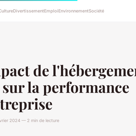
Culture
Divertissement
Emploi
Environnement
Société
mpact de l'hébergeme
 sur la performance
treprise
évrier 2024 — 2 min de lecture