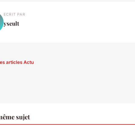
ECRIT PAR
yseult
es articles Actu
même sujet