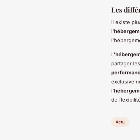
Les diff
Il existe p
l'
hébergeme
l'hébergeme
L'
hébergem
partager le
performan
exclusiveme
l'
hébergeme
de flexibilit
Actu