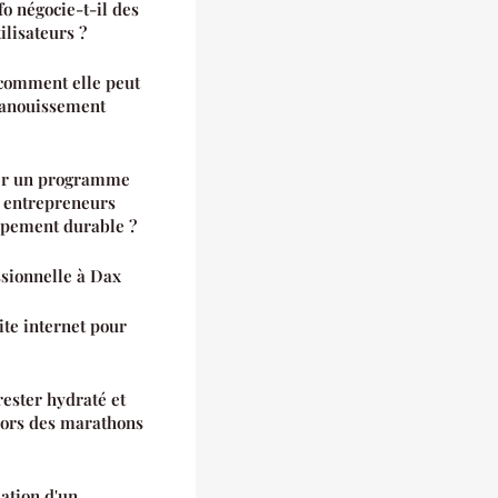
 négocie-t-il des
ilisateurs ?
comment elle peut
épanouissement
éer un programme
s entrepreneurs
ppement durable ?
ssionnelle à Dax
ite internet pour
rester hydraté et
 lors des marathons
ation d'un