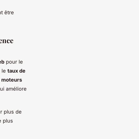
t être
ience
eb
pour le
t le
taux de
s
moteurs
ui améliore
er plus de
e plus