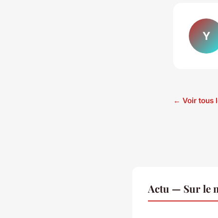
Y
← Voir tous l
Actu — Sur le 