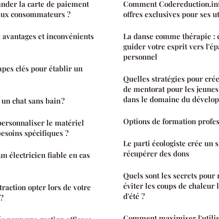
der la carte de paiement
Comment Codereduction.info
ux consommateurs ?
offres exclusives pour ses ut
: avantages et inconvénients
La danse comme thérapie : 
guider votre esprit vers l'
personnel
apes clés pour établir un
Quelles stratégies pour cr
de mentorat pour les jeune
dans le domaine du dévelo
n chat sans bain ?
Options de formation profe
personnaliser le matériel
esoins spécifiques ?
Le parti écologiste crée un s
récupérer des dons
 électricien fiable en cas
Quels sont les secrets pour 
éviter les coups de chaleur
traction opter lors de votre
d'été ?
?
Comment maximiser l'utilis