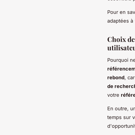
Pour en sav
adaptées à 
Choix de 
utilisate
Pourquoi n
référence
rebond
, ca
de recherc
votre
référ
En outre, un
temps sur v
d'opportuni