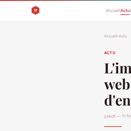
Accueil
Actu
Accueil
›
Actu
ACTU
L'i
web
d'en
yseult — 11 f