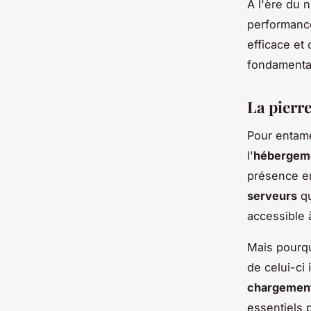
À l'ère du 
performanc
efficace et
fondamental 
La pierr
Pour entam
l'
hébergem
présence en
serveurs
qu
accessible 
Mais pourqu
de celui-ci
chargemen
essentiels p