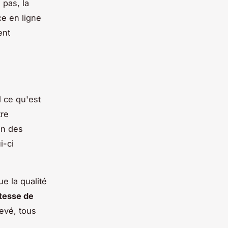
 pas, la
e en ligne
ent
 ce qu'est
tre
on des
i-ci
e la qualité
itesse de
levé, tous