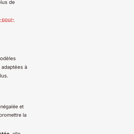
plus de
r-pour-
modèles
adaptées à
lus.
négalée et
promettre la
stée
, elle