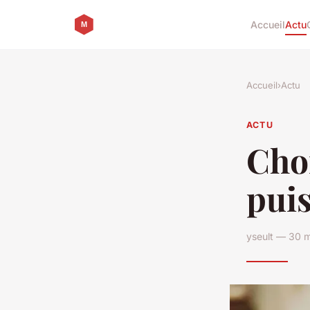
Accueil
Actu
Accueil
›
Actu
ACTU
Choi
puis
yseult — 30 m