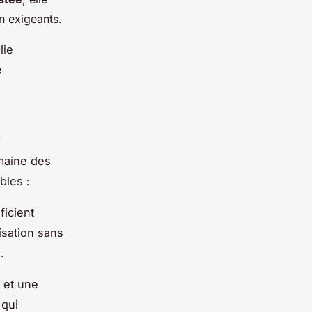
on exigeants.
lie
e
l
maine des
bles :
ficient
lisation sans
.
et une
 qui