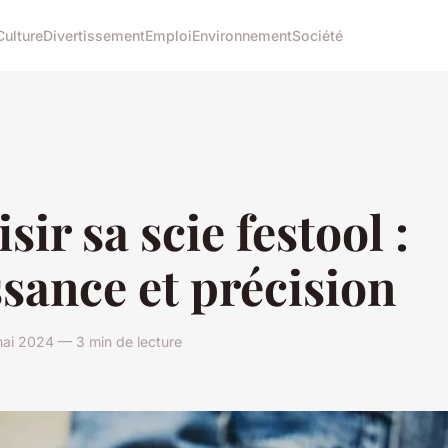
Culture
Divertissement
Emploi
Environnement
Société
sir sa scie festool :
sance et précision
ai 2024 — 3 min de lecture