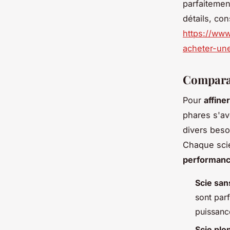
parfaitemen
détails, con
https://www
acheter-une
Comparati
Pour
affine
phares s'av
divers beso
Chaque scie
performanc
Scie sans
sont par
puissanc
Scie plo