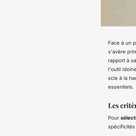
Face à un p
s'avère pri
rapport à s
l'outil ido
scie à la h
essentiels.
Les critè
Pour
sélect
spécificités