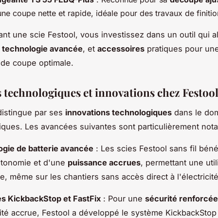
une coupe nette et rapide, idéale pour des travaux de finiti
nt une scie Festool, vous investissez dans un outil qui al
,
technologie avancée
, et
accessoires
pratiques pour un
 de coupe optimale.
 technologiques et innovations chez Festoo
distingue par ses
innovations technologiques
dans le do
riques. Les avancées suivantes sont particulièrement nota
gie de batterie avancée
: Les scies Festool sans fil béné
utonomie et d'une
puissance accrues
, permettant une uti
te, même sur les chantiers sans accès direct à l'électricité
s KickbackStop et FastFix
: Pour une
sécurité renforcée
é accrue, Festool a développé le système KickbackStop