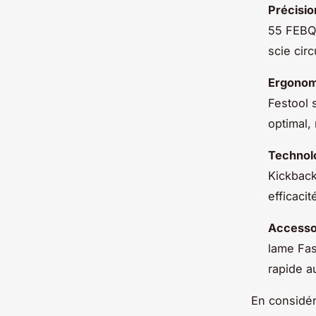
Précisio
55 FEBQ-
scie cir
Ergonom
Festool 
optimal, 
Technol
Kickback
efficacit
Accesso
lame Fas
rapide au
En considér