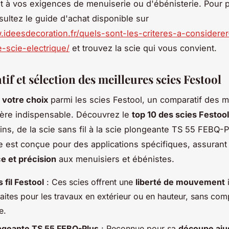
t à vos exigences de menuiserie ou d'ébénisterie. Pour 
sultez le guide d'achat disponible sur
.ideesdecoration.fr/quels-sont-les-criteres-a-considere
-scie-electrique/
et trouvez la scie qui vous convient.
f et sélection des meilleures scies Festool
r votre choix
parmi les scies Festool, un comparatif des 
ère indispensable. Découvrez le
top 10 des scies Festool
ins, de la scie sans fil à la scie plongeante TS 55 FEBQ-P
 est conçue pour des applications spécifiques, assurant
e et précision
aux menuisiers et ébénistes.
 fil Festool
: Ces scies offrent une
liberté de mouvement
i
faites pour les travaux en extérieur ou en hauteur, sans com
e.
ngeante TS 55 FEBQ-Plus
: Reconnue pour sa
découpe aju