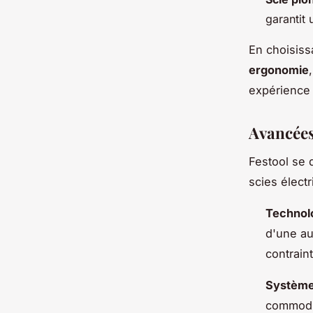
garantit 
En choisissa
ergonomie
expérience
Avancées
Festool se 
scies élect
Technolo
d'une a
contrain
Système
commodit