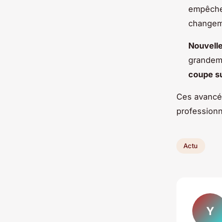
empêche 
changeme
Nouvelle
grandeme
coupe s
Ces avancée
profession
Actu
Y