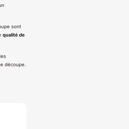
un
oupe sont
ne
qualité de
les
de découpe.