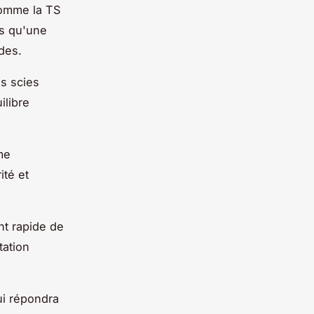
comme la TS
is qu'une
des.
es scies
ilibre
me
ité et
nt rapide de
tation
ui répondra