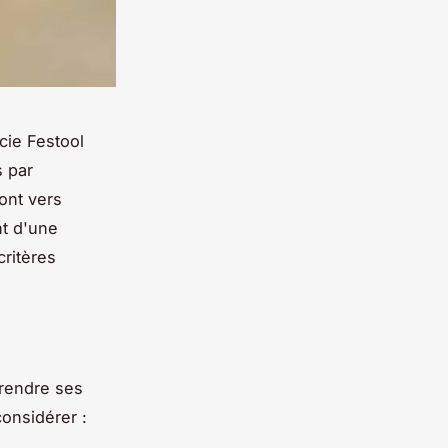
cie Festool
s par
ont vers
nt d'une
critères
prendre ses
considérer :