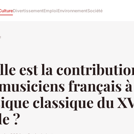
Culture
Divertissement
Emploi
Environnement
Société
e
le est la contributio
musiciens français à
ique classique du XV
le ?