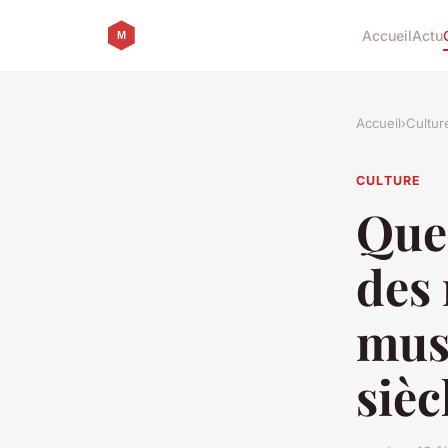
Accueil
Actu
Accueil
›
Cultur
CULTURE
Quel
des 
mus
sièc