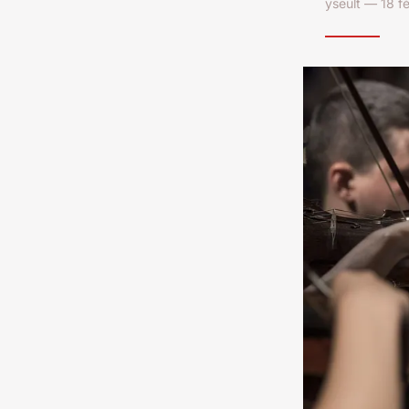
yseult — 18 f