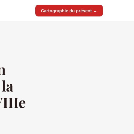
Cartographie du présent →
n
 la
IIIe