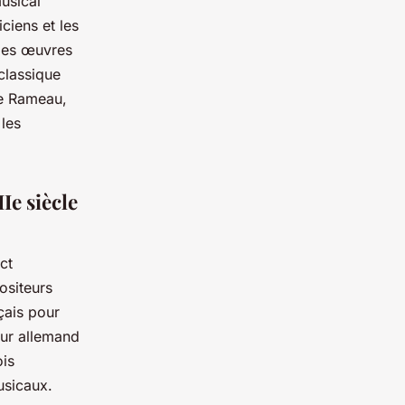
usical
ciens et les
 les œuvres
classique
ue Rameau,
 les
Ie siècle
ct
ositeurs
çais pour
eur allemand
ois
usicaux.