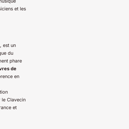
 musique
iciens et les
 est un
que du
ument phare
ivres de
érence en
tion
r le Clavecin
rance et