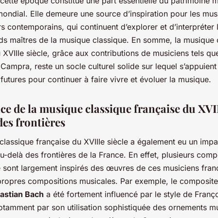
cette époque constitue une part essentielle du patrimoine m
mondial. Elle demeure une source d’inspiration pour les musi
 contemporains, qui continuent d’explorer et d’interpréter
ds maîtres de la musique classique. En somme, la musique 
 XVIIIe siècle, grâce aux contributions de musiciens tels q
Campra, reste un socle culturel solide sur lequel s’appuient
futures pour continuer à faire vivre et évoluer la musique.
ce de la musique classique française du XVII
des frontières
classique française du XVIIIe siècle a également eu un impa
 au-delà des frontières de la France. En effet, plusieurs comp
e sont largement inspirés des œuvres de ces musiciens fran
 propres compositions musicales. Par exemple, le composit
astian Bach
a été fortement influencé par le style de Franç
otamment par son utilisation sophistiquée des ornements m