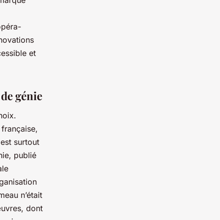
opéra-
novations
essible et
 de génie
hoix.
française,
est surtout
nie
, publié
ale
rganisation
meau n’était
uvres, dont