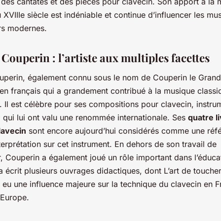
 des cantates et des pièces pour clavecin. Son apport à la
 XVIIIe siècle est indéniable et continue d’influencer les mus
rs modernes.
Couperin : l’artiste aux multiples facettes
uperin, également connu sous le nom de Couperin le Grand,
ien français qui a grandement contribué à la musique classi
e. Il est célèbre pour ses compositions pour clavecin, instr
 qui lui ont valu une renommée internationale. Ses
quatre l
lavecin
sont encore aujourd’hui considérés comme une réf
terprétation sur cet instrument. En dehors de son travail de
, Couperin a également joué un rôle important dans l’éduca
 a écrit plusieurs ouvrages didactiques, dont
L’art de touche
a eu une influence majeure sur la technique du clavecin en F
’Europe.