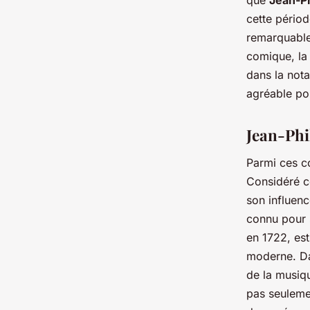
cette périod
remarquable
comique, la
dans la nota
agréable pou
Jean-Phi
Parmi ces c
Considéré c
son influenc
connu pour 
en 1722, es
moderne. Da
de la musiq
pas seuleme