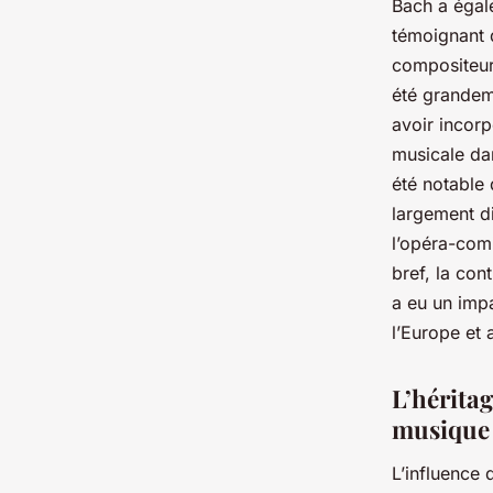
Bach a égal
témoignant 
compositeur
été grandem
avoir incorp
musicale da
été notable
largement di
l’opéra-comi
bref, la con
a eu un imp
l’Europe et 
L’héritag
musique
L’influence 