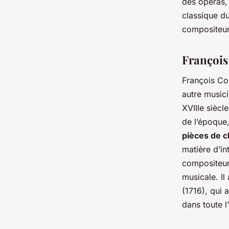
des opéras,
classique du
compositeu
François 
François Co
autre music
XVIIIe siècl
de l’époque,
pièces de c
matière d’in
compositeur
musicale. Il
(1716), qui 
dans toute l