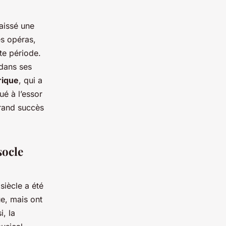
aissé une
es opéras,
te période.
 dans ses
rique
, qui a
ué à l’essor
grand succès
socle
siècle a été
e, mais ont
, la