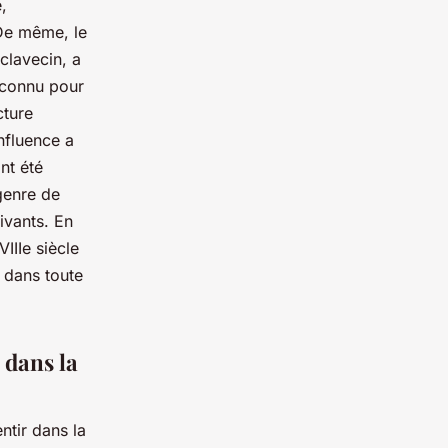
,
 De même, le
clavecin, a
 connu pour
cture
nfluence a
nt été
 genre de
ivants. En
IIIe siècle
 dans toute
 dans la
ntir dans la