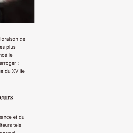
floraison de
des plus
ncé le
erroger :
ue du XVIIIe
teurs
sance et du
teurs tels
marqué