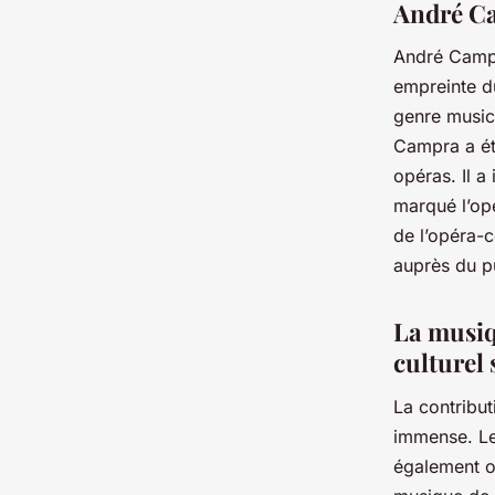
André Ca
André Campra
empreinte du
genre music
Campra a été
opéras. Il a
marqué l’opé
de l’opéra-
auprès du p
La musiqu
culturel 
La contribut
immense. Le
également ou