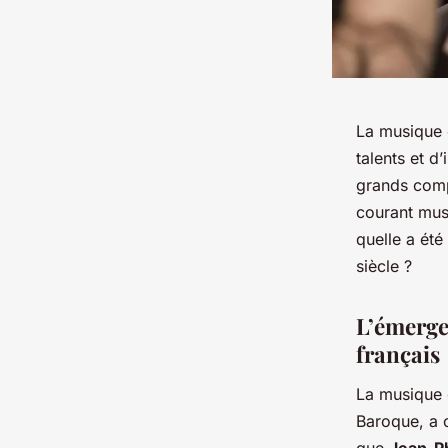
La musique c
talents et d
grands comp
courant musi
quelle a été
siècle ?
L’émerge
français
La musique 
Baroque, a c
que
Jean-P