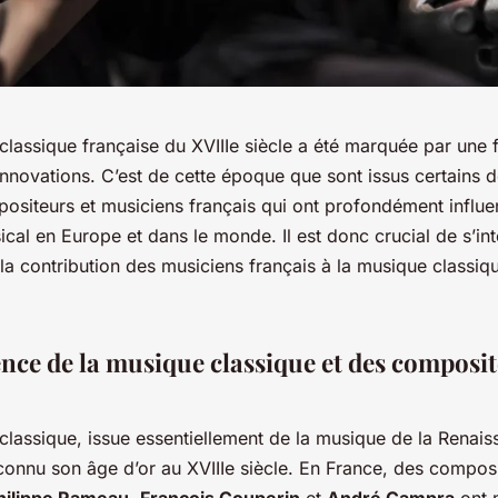
lassique française du XVIIIe siècle a été marquée par une 
’innovations. C’est de cette époque que sont issus certains 
ositeurs et musiciens français qui ont profondément influe
cal en Europe et dans le monde. Il est donc crucial de s’int
 la contribution des musiciens français à la musique classiq
nce de la musique classique et des composi
classique, issue essentiellement de la musique de la Renais
onnu son âge d’or au XVIIIe siècle. En France, des composi
hilippe Rameau
,
François Couperin
et
André Campra
ont 