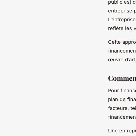
public est 
entreprise 
L’entreprise
reflète les 
Cette approc
financement
œuvre d’art
Comment 
Pour financ
plan de fin
facteurs, te
financement
Une entrepr