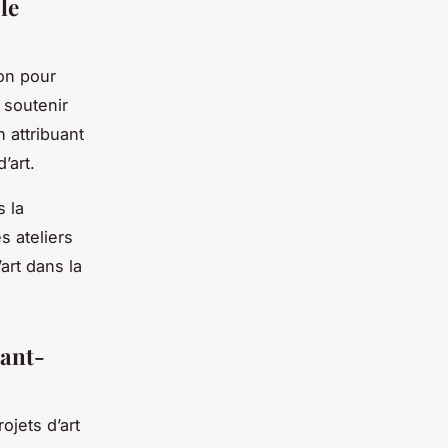
le
on pour
 soutenir
 attribuant
’art.
s la
s ateliers
art dans la
nant-
ojets d’art