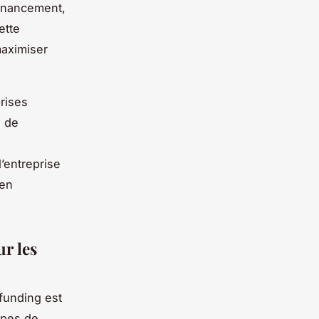
financement,
ette
maximiser
prises
n de
l’entreprise
 en
ur les
unding est
ypes de