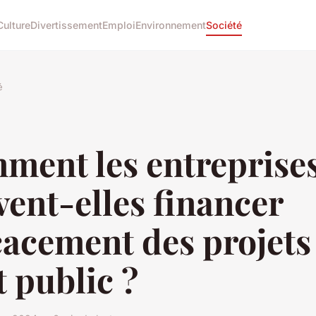
Culture
Divertissement
Emploi
Environnement
Société
é
ment les entreprise
ent-elles financer
cacement des projets
t public ?