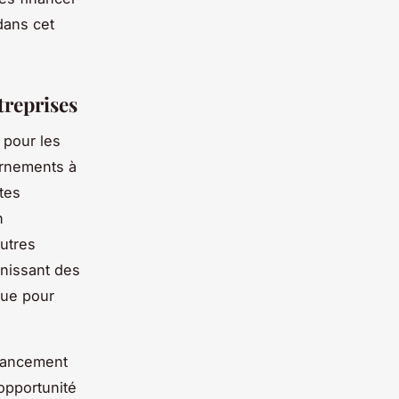
dans cet
treprises
 pour les
ernements à
stes
n
autres
rnissant des
que pour
inancement
opportunité