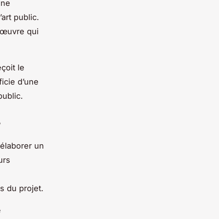
une
art public.
e œuvre qui
çoit le
ficie d’une
public.
?
 élaborer un
urs
s du projet.
e