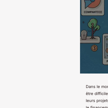
Dans le mon
être diffici
leurs proje
le financem