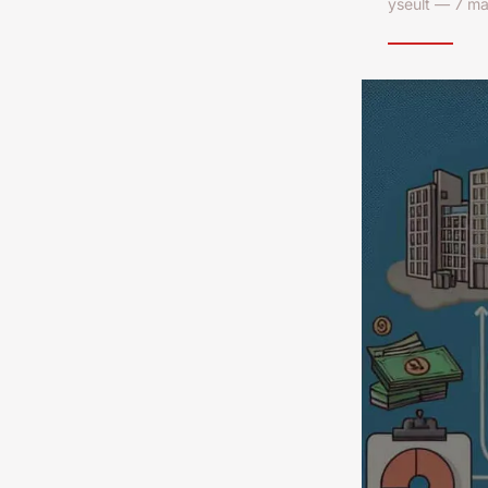
yseult — 7 ma