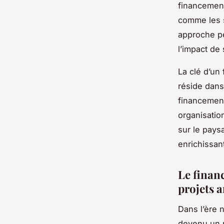
financement
comme les s
approche pe
l’impact de 
La clé d’un 
réside dans
financement 
organisation
sur le paysa
enrichissant
Le finan
projets a
Dans l’ère
devenu un 