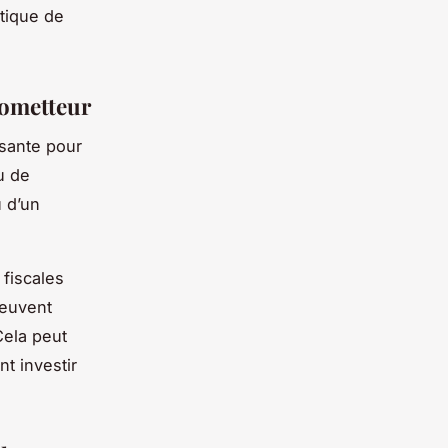
stique de
rometteur
ssante pour
ou de
 d’un
 fiscales
peuvent
Cela peut
nt investir