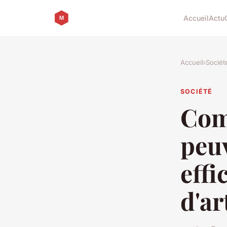
Accueil
Actu
Accueil
›
Sociét
SOCIÉTÉ
Com
peuv
effi
d'ar