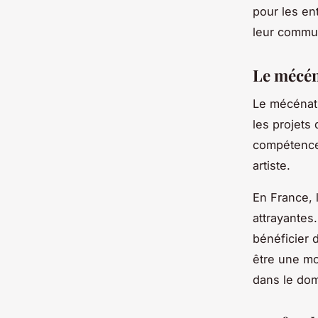
pour les ent
leur commu
Le mécén
Le mécénat 
les projets 
compétences
artiste.
En France, 
attrayantes
bénéficier 
être une mot
dans le dom