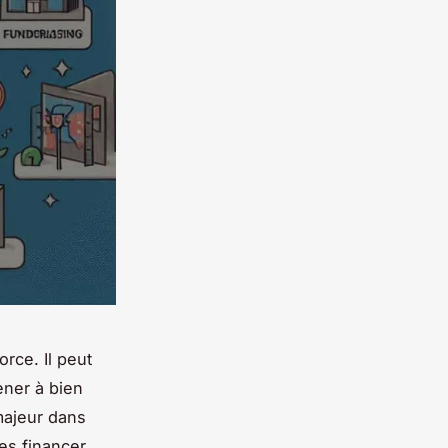
rce. Il peut
ener à bien
majeur dans
es financer